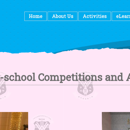
Home
About Us
Activities
eLear
r-school Competitions and