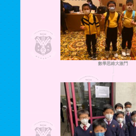
數學思維大激鬥