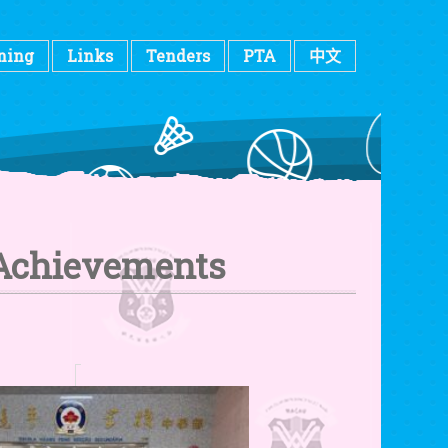
ning
Links
Tenders
PTA
中文
 Achievements