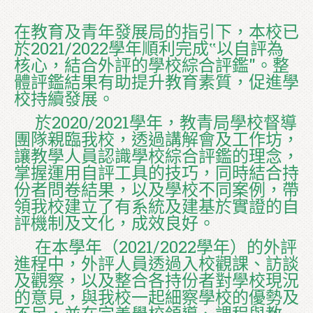
在教育及青年發展局的指引下，本校已
於2021/2022學年順利完成‟以自評為
核心，結合外評的學校綜合評鑑″。整
體評鑑結果有助提升教育素質，促進學
校持續發展。
於2020/2021學年，教青局學校督導
團隊親臨我校，透過講解會及工作坊，
讓教學人員認識學校綜合評鑑的理念，
掌握運用自評工具的技巧，同時結合持
份者問卷結果，以及學校不同案例，帶
領我校建立了有系統及建基於實證的自
評機制及文化，成效良好。
在本學年（2021/2022學年）的外評
進程中，外評人員透過入校觀課、訪談
及觀察，以及整合各持份者對學校現況
的意見，與我校一起細察學校的優勢及